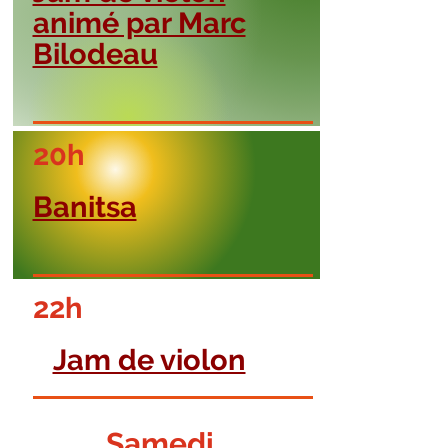
animé par Marc
Bilodeau
20h
Banitsa
22h
Jam de violon
Samedi