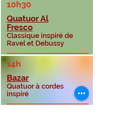
10h30
Quatuor Al
Fresco
Classique inspiré de
Ravel et Debussy
14h
Bazar
Quatuor à cordes
inspiré
17h
5@7 de clôture