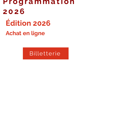
Programmation
2026
Édition 2026
Achat en ligne
Billetterie
PASSEPORT 90.00$
80.00$ pour les citoyens
de Saint-Jean-Port-Joli
(en prévente jusqu'au 11 octobre -
100$ ensuite)
Le passeport donne accès à tous
les spectacles