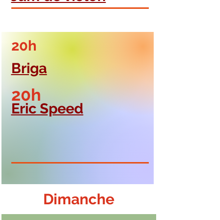
20h
Briga​
20h
Eric Speed
Dimanche